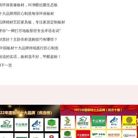
居环保装修板材，叫净醛抗菌生态板
十大品牌用匠心制造每张环保板材
品牌精材艺匠家具板，专注家居定制板材
带你“一网打尽地板那些专业术语名词”
材质好？主卧衣柜选购技巧有哪些？
,中国板材十大品牌持续践行匠心制造
敢说的实话，板材选不好，甲醛超标！
4
下一页