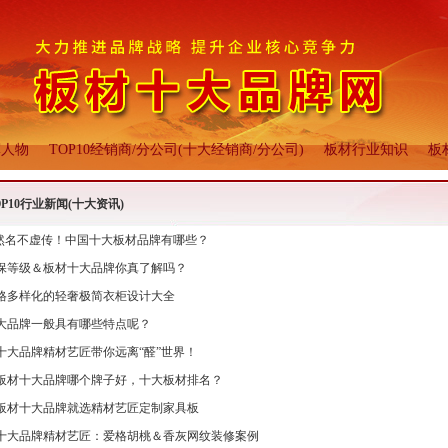
军人物
TOP10经销商/分公司(十大经销商/分公司)
板材行业知识
板
OP10行业新闻(十大资讯)
0果然名不虚传！中国十大板材品牌有哪些？
保等级＆板材十大品牌你真了解吗？
年风格多样化的轻奢极简衣柜设计大全
大品牌一般具有哪些特点呢？
十大品牌精材艺匠带你远离“醛”世界！
环保板材十大品牌哪个牌子好，十大板材排名？
板材十大品牌就选精材艺匠定制家具板
十大品牌精材艺匠：爱格胡桃＆香灰网纹装修案例